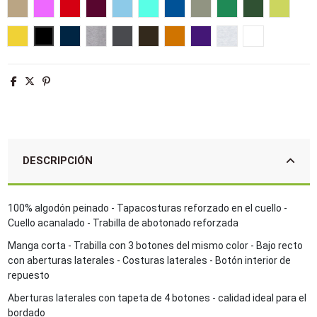
Arena
Rosa orquídea
Rojo
Burdeos
Azul cielo
Azul atolón
Azul royal
Caqui
Verde pradera
Verde golf
Verde 
Amarillo
Negro
Azul marino
Gris mezcla
Gris ratón
Chocolate
Naranja
Morado oscuro
Ash
Blanco
DESCRIPCIÓN
100% algodón peinado - Tapacosturas reforzado en el cuello -
Cuello acanalado - Trabilla de abotonado reforzada
Manga corta - Trabilla con 3 botones del mismo color - Bajo recto
con aberturas laterales - Costuras laterales - Botón interior de
repuesto
Aberturas laterales con tapeta de 4 botones - calidad ideal para el
bordado