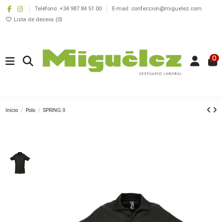
Teléfono: +34 987 84 51 00
E-mail: confeccion@miguelez.com
Lista de deseos (
0
)
0
Inicio
Polo
SPRING II