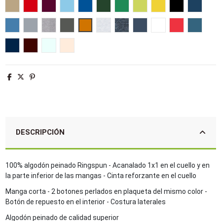
Arena
Rojo
Burdeos
Azul cielo
Azul royal
Verde botella
Verde pradera
Verde manzana
Amarillo
Negro
French 
Aqua
Gris puro
Gris mezcla
Gris oscuro
Naranja
Ash
Antracita mezcla
Denim
Blanco
Hibisco
Azul piz
Denim jaspeado
Oxblood jaspeado
Azul crema
Creamy pink
DESCRIPCIÓN
100% algodón peinado Ringspun - Acanalado 1x1 en el cuello y en
la parte inferior de las mangas - Cinta reforzante en el cuello
Manga corta - 2 botones perlados en plaqueta del mismo color -
Botón de repuesto en el interior - Costura laterales
Algodón peinado de calidad superior