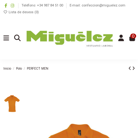
Teléfono: +34 987 84 51 00
E-mail: confeccion@miguelez.com
Lista de deseos (
0
)
0
Inicio
Polo
PERFECT MEN