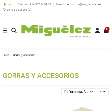
Teléfono: +34 987 84 51 00
E-mail: confeccion@miguelez.com
Lista de deseos (
0
)
0
Inicio
Gorras y Accesorios
GORRAS Y ACCESORIOS
Referencia, A a la Z
4