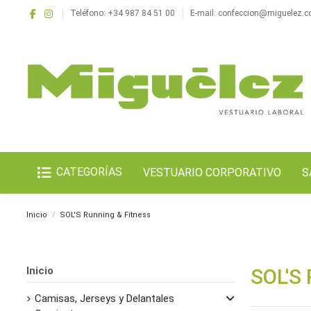
Teléfono: +34 987 84 51 00
E-mail: confeccion@miguelez.
CATEGORÍAS
VESTUARIO CORPORATIVO
S
Inicio
SOL'S Running & Fitness
Inicio
SOL'S
Camisas, Jerseys y Delantales