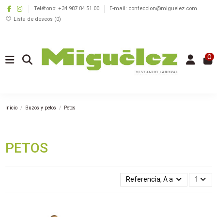
Teléfono: +34 987 84 51 00
E-mail: confeccion@miguelez.com
Lista de deseos (
0
)
0
Inicio
Buzos y petos
Petos
PETOS
Referencia, A a la Z
1