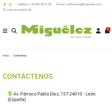
Teléfono: +34 987 84 51 00
E-mail: confeccion@miguelez.com
Lista de deseos (
0
)
0
Inicio
Contáctenos
CONTÁCTENOS
Av. Párroco Pablo Díez, 157 24010 - León
(España)