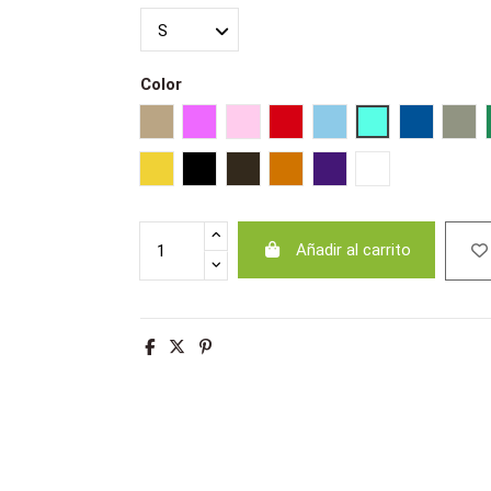
Color
Arena
Rosa orquídea
Rosa pálido
Rojo
Azul cielo
Azul atolón
Azul royal
Caqu
Amarillo
Negro
Chocolate
Naranja
Morado oscuro
Blanco
Añadir al carrito