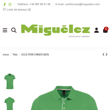
Teléfono: +34 987 84 51 00
E-mail: confeccion@miguelez.com
Lista de deseos (
0
)
0
Inicio
Polo
SOL'S PERFORMER MEN