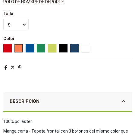
POLO DE HOMBRE DE DEPORTE
Talla
Color
Rojo
Neon coral
Azul royal
Verde pradera
Verde manzana
Negro
French marino
Blanco
DESCRIPCIÓN
100% poliéster
Manga corta - Tapeta frontal con 3 botones del mismo color que