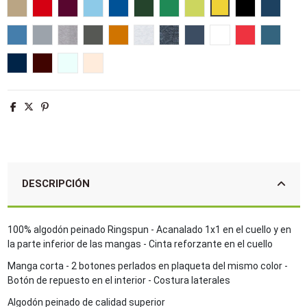
Arena
Rojo
Burdeos
Azul cielo
Azul royal
Verde botella
Verde pradera
Verde manzana
Amarillo
Negro
French 
Aqua
Gris puro
Gris mezcla
Gris oscuro
Naranja
Ash
Antracita mezcla
Denim
Blanco
Hibisco
Azul piz
Denim jaspeado
Oxblood jaspeado
Azul crema
Creamy pink
DESCRIPCIÓN
100% algodón peinado Ringspun - Acanalado 1x1 en el cuello y en
la parte inferior de las mangas - Cinta reforzante en el cuello
Manga corta - 2 botones perlados en plaqueta del mismo color -
Botón de repuesto en el interior - Costura laterales
Algodón peinado de calidad superior