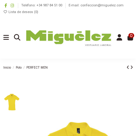
Teléfono: +34 987 84 51 00
E-mail: confeccion@miguelez.com
Lista de deseos (
0
)
0
Inicio
Polo
PERFECT MEN