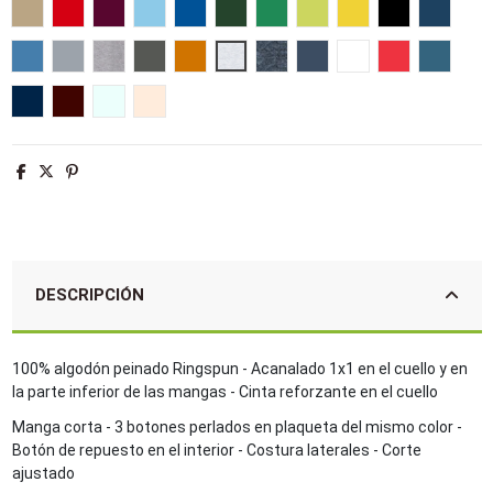
Arena
Rojo
Burdeos
Azul cielo
Azul royal
Verde botella
Verde pradera
Verde manzana
Amarillo
Negro
French 
Aqua
Gris puro
Gris mezcla
Gris oscuro
Naranja
Ash
Antracita mezcla
Denim
Blanco
Hibisco
Azul piz
Denim jaspeado
Oxblood jaspeado
Azul crema
Creamy pink
DESCRIPCIÓN
100% algodón peinado Ringspun - Acanalado 1x1 en el cuello y en
la parte inferior de las mangas - Cinta reforzante en el cuello
Manga corta - 3 botones perlados en plaqueta del mismo color -
Botón de repuesto en el interior - Costura laterales - Corte
ajustado