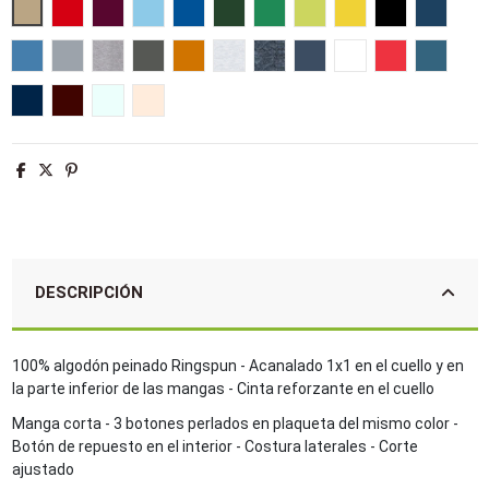
Arena
Rojo
Burdeos
Azul cielo
Azul royal
Verde botella
Verde pradera
Verde manzana
Amarillo
Negro
French 
Aqua
Gris puro
Gris mezcla
Gris oscuro
Naranja
Ash
Antracita mezcla
Denim
Blanco
Hibisco
Azul piz
Denim jaspeado
Oxblood jaspeado
Azul crema
Creamy pink
DESCRIPCIÓN
100% algodón peinado Ringspun - Acanalado 1x1 en el cuello y en
la parte inferior de las mangas - Cinta reforzante en el cuello
Manga corta - 3 botones perlados en plaqueta del mismo color -
Botón de repuesto en el interior - Costura laterales - Corte
ajustado