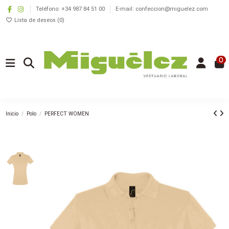
Teléfono: +34 987 84 51 00
E-mail: confeccion@miguelez.com
Lista de deseos (
0
)
0
Inicio
Polo
PERFECT WOMEN