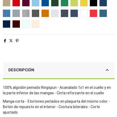
Arena
Rojo
Burdeos
Azul cielo
Azul royal
Verde botella
Verde pradera
Verde manzana
Amarillo
Negro
French 
Aqua
Gris puro
Gris mezcla
Gris oscuro
Naranja
Ash
Antracita mezcla
Denim
Blanco
Hibisco
Azul piz
Denim jaspeado
Oxblood jaspeado
Azul crema
Creamy pink
DESCRIPCIÓN
100% algodón peinado Ringspun - Acanalado 1x1 en el cuello y en
la parte inferior de las mangas - Cinta reforzante en el cuello
Manga corta - 3 botones perlados en plaqueta del mismo color -
Botón de repuesto en el interior - Costura laterales - Corte
ajustado