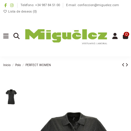
Teléfono: +34 987 84 51 00
E-mail: confeccion@miguelez.com
Lista de deseos (
0
)
0
Inicio
Polo
PERFECT WOMEN