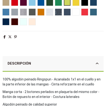
Arena
Rojo
Burdeos
Azul cielo
Azul royal
Verde botella
Verde pradera
Verde manzana
Amarillo
Negro
French 
Aqua
Gris puro
Gris mezcla
Gris oscuro
Naranja
Ash
Antracita mezcla
Denim
Blanco
Hibisco
Azul piz
Denim jaspeado
Oxblood jaspeado
Azul crema
Creamy pink
DESCRIPCIÓN
100% algodón peinado Ringspun - Acanalado 1x1 en el cuello y en
la parte inferior de las mangas - Cinta reforzante en el cuello
Manga corta - 2 botones perlados en plaqueta del mismo color -
Botón de repuesto en el interior - Costura laterales
Algodón peinado de calidad superior