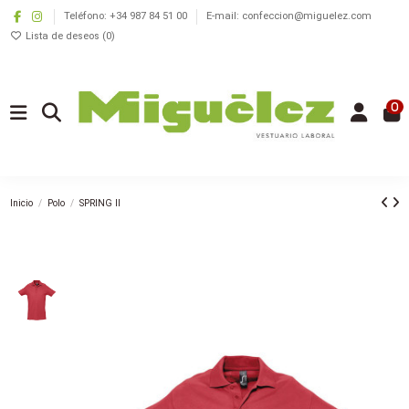
Teléfono: +34 987 84 51 00
E-mail: confeccion@miguelez.com
Lista de deseos (
0
)
0
Inicio
Polo
SPRING II