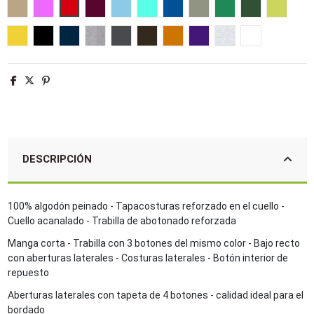
Arena
Rosa orquídea
Rojo
Burdeos
Azul cielo
Azul atolón
Azul royal
Caqui
Verde pradera
Verde golf
Verde 
Amarillo
Negro
Azul marino
Gris mezcla
Gris ratón
Chocolate
Naranja
Morado oscuro
Ash
Blanco
DESCRIPCIÓN
100% algodón peinado - Tapacosturas reforzado en el cuello -
Cuello acanalado - Trabilla de abotonado reforzada
Manga corta - Trabilla con 3 botones del mismo color - Bajo recto
con aberturas laterales - Costuras laterales - Botón interior de
repuesto
Aberturas laterales con tapeta de 4 botones - calidad ideal para el
bordado