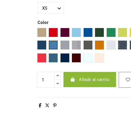
Color
Arena
Rojo
Burdeos
Azul cielo
Azul royal
Verde botella
Verde pra
Ver
French marino
Aqua
Gris puro
Gris mezcla
Gris oscuro
Naranja
Ash
Antr
Hibisco
Azul pizarra
Denim jaspeado
Oxblood jaspeado
Azul crema
Creamy pink
Añadir al carrito