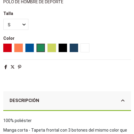
POLO DE HOMBRE DE DEPORTE
Talla
Color
Rojo
Neon coral
Azul royal
Verde pradera
Verde manzana
Negro
French marino
Blanco
DESCRIPCIÓN
100% poliéster
Manga corta - Tapeta frontal con 3 botones del mismo color que