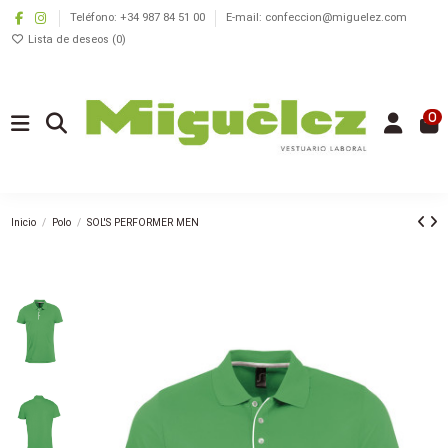
Teléfono: +34 987 84 51 00
E-mail: confeccion@miguelez.com
Lista de deseos (
0
)
0
Inicio
Polo
SOL'S PERFORMER MEN