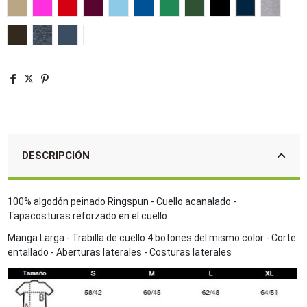
Arena
Rosa flash
Rojo
Burdeos
Azul cielo
Azul royal
Verde pradera
Verde golf
Negro
Azul marino
Gris me
Chocolate
Antracita mezcla
Denim
Blanco
DESCRIPCIÓN
100% algodón peinado Ringspun - Cuello acanalado -
Tapacosturas reforzado en el cuello
Manga Larga - Trabilla de cuello 4 botones del mismo color - Corte
entallado - Aberturas laterales - Costuras laterales