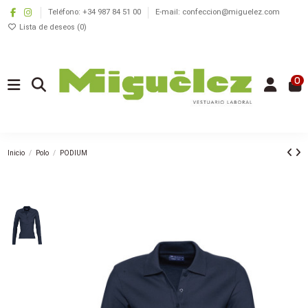
Teléfono: +34 987 84 51 00
E-mail: confeccion@miguelez.com
Lista de deseos (
0
)
0
Inicio
Polo
PODIUM