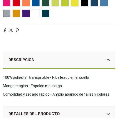
Rosa fluor 2
Rojo
Neon coral
Azul royal
Verde bosque
Verde manzana
Verde Neón
Amarillo Neón
Negro
French marin
Aqua
Gris puro
Naranja flúor
Morado oscuro
Blanco
Azul petróleo
DESCRIPCIÓN
100% poliéster transpirable - Ribeteado en el cuello
Mangas raglán - Espalda mas larga
Comodidad y secado rápido - Amplio abanico de tallas y colores
DETALLES DEL PRODUCTO