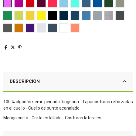
Rosa orquídea
Fucsia
Rojo
Burdeos
Coral
Azul cielo
Azul atolón
Azul duck
Azul royal
Verde botella
Army
Verde pradera
Verde manzana
Amarillo
Limón
Negro profundo
Azul marino
French marino
Aqua
Gris puro
Gris mezcla
Gris rat
Gris oscuro
Naranja
Morado oscuro
Ash
Denim
Blanco
Albaricoque
DESCRIPCIÓN
100 % algodón semi -peinado Ringspun - Tapacosturas reforzadas
en el cuello - Cuello de punto acanalado
Manga corta - Corte entallado - Costuras laterales