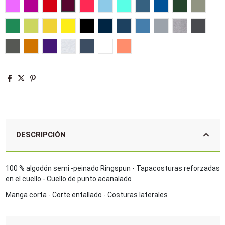
Rosa orquídea
Fucsia
Rojo
Burdeos
Coral
Azul cielo
Azul atolón
Azul duck
Azul royal
Verde botella
Army
Verde pradera
Verde manzana
Amarillo
Limón
Negro profundo
Azul marino
French marino
Aqua
Gris puro
Gris mezcla
Gris rat
Gris oscuro
Naranja
Morado oscuro
Ash
Denim
Blanco
Albaricoque
DESCRIPCIÓN
100 % algodón semi -peinado Ringspun - Tapacosturas reforzadas
en el cuello - Cuello de punto acanalado
Manga corta - Corte entallado - Costuras laterales