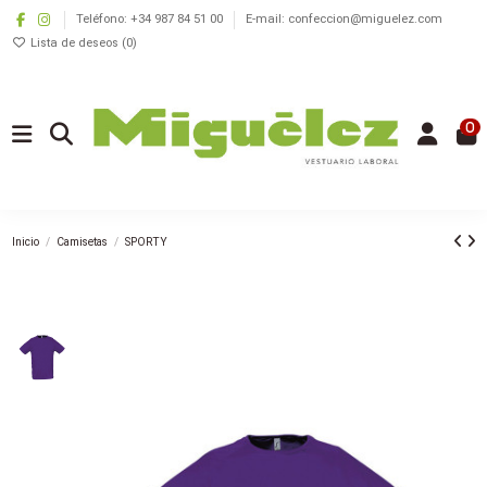
Teléfono: +34 987 84 51 00
E-mail: confeccion@miguelez.com
Lista de deseos (
0
)
0
Inicio
Camisetas
SPORTY