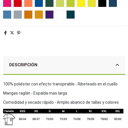
Rosa fluor 2
Rojo
Neon coral
Azul royal
Verde bosque
Verde manzana
Verde Neón
Limón
Amarillo Neón
Negro
French 
Aqua
Gris puro
Naranja
Naranja flúor
Morado oscuro
Blanco
Azul petróleo
DESCRIPCIÓN
100% poliéster con efecto transpirable - Ribeteado en el cuello
Mangas raglán - Espalda mas larga
Comodidad y secado rápido - Amplio abanico de tallas y colores