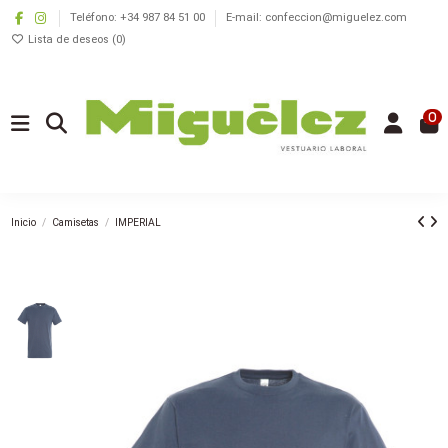
Teléfono: +34 987 84 51 00
E-mail: confeccion@miguelez.com
Lista de deseos (
0
)
0
Inicio
Camisetas
IMPERIAL