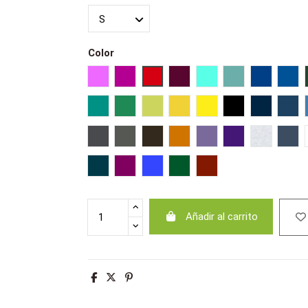
Color
Rosa orquídea
Fucsia
Rojo
Burdeos
Azul atolón
Azul caribeño
Ultramari
Azul
Esmeralda
Verde pradera
Verde manzana
Amarillo
Limón
Negro profundo
Azul mari
Fren
Gris ratón
Gris oscuro
Chocolate
Naranja
Morado claro
Morado oscuro
Ash
Den
Azul petróleo
Rosa antiguo
Azul
Caqui oscuro
Terracota
Añadir al carrito