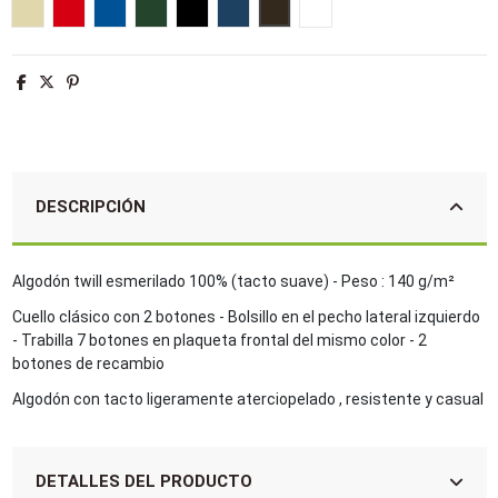
Beige
Rojo
Azul royal
Verde botella
Negro
French marino
Chocolate
Blanco
DESCRIPCIÓN
Algodón twill esmerilado 100% (tacto suave) - Peso : 140 g/m²
Cuello clásico con 2 botones - Bolsillo en el pecho lateral izquierdo
- Trabilla 7 botones en plaqueta frontal del mismo color - 2
botones de recambio
Algodón con tacto ligeramente aterciopelado , resistente y casual
DETALLES DEL PRODUCTO