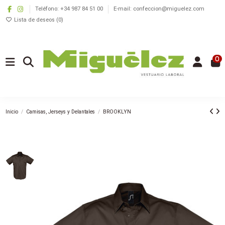
Teléfono: +34 987 84 51 00
E-mail: confeccion@miguelez.com
Lista de deseos (
0
)
0
Inicio
Camisas, Jerseys y Delantales
BROOKLYN