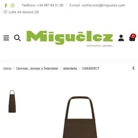
Teléfono: +34 987 84 51 00
E-mail: confeccion@miguelez.com
Lista de deseos (
0
)
0
Inicio
Camisas, Jerseys y Delantales
delantales
GRAMERCY