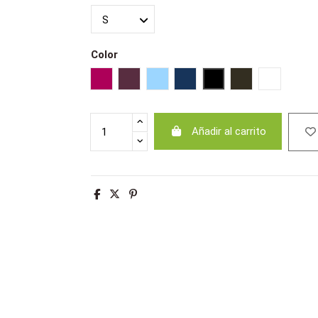
Color
Rojo cardinal
Burdeos medio
Cielo claro
Azul oscuro
Negro
Marron oscuro
Blanco
Añadir al carrito