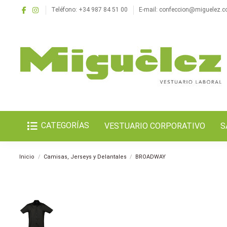
Teléfono: +34 987 84 51 00
E-mail: confeccion@miguelez.
CATEGORÍAS
VESTUARIO CORPORATIVO
S
Inicio
Camisas, Jerseys y Delantales
BROADWAY