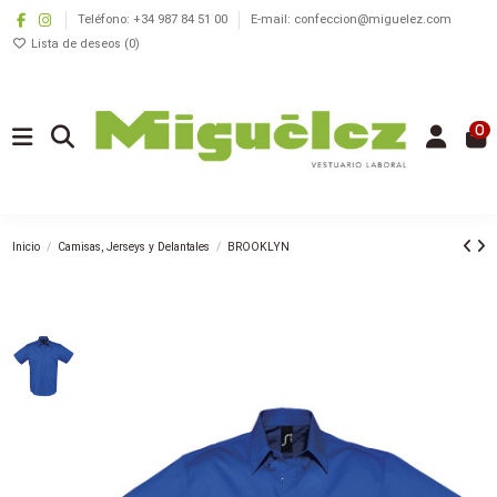
Teléfono: +34 987 84 51 00
E-mail: confeccion@miguelez.com
Lista de deseos (
0
)
0
Inicio
Camisas, Jerseys y Delantales
BROOKLYN