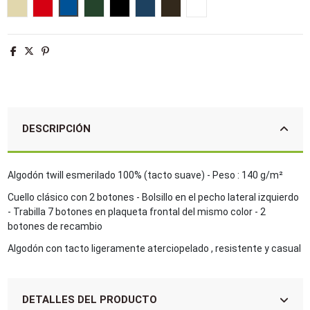
Beige
Rojo
Azul royal
Verde botella
Negro
French marino
Chocolate
Blanco
DESCRIPCIÓN
Algodón twill esmerilado 100% (tacto suave) - Peso : 140 g/m²
Cuello clásico con 2 botones - Bolsillo en el pecho lateral izquierdo
- Trabilla 7 botones en plaqueta frontal del mismo color - 2
botones de recambio
Algodón con tacto ligeramente aterciopelado , resistente y casual
DETALLES DEL PRODUCTO