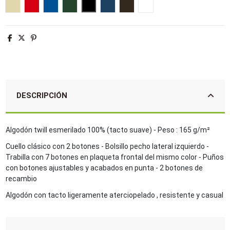
Beige
Rojo
Azul royal
Verde botella
Negro
French marino
Chocolate
Blanco
DESCRIPCIÓN
Algodón twill esmerilado 100% (tacto suave) - Peso : 165 g/m²
Cuello clásico con 2 botones - Bolsillo pecho lateral izquierdo -
Trabilla con 7 botones en plaqueta frontal del mismo color - Puños
con botones ajustables y acabados en punta - 2 botones de
recambio
Algodón con tacto ligeramente aterciopelado , resistente y casual