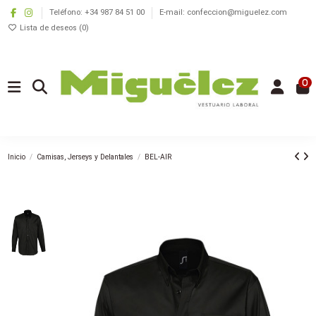
Teléfono: +34 987 84 51 00
E-mail: confeccion@miguelez.com
Lista de deseos (
0
)
0
Inicio
Camisas, Jerseys y Delantales
BEL-AIR