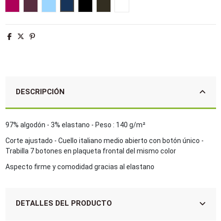
Rojo cardinal
Burdeos medio
Cielo claro
Azul oscuro
Negro
Marron oscuro
Blanco
DESCRIPCIÓN
97% algodón - 3% elastano - Peso : 140 g/m²
Corte ajustado - Cuello italiano medio abierto con botón único -
Trabilla 7 botones en plaqueta frontal del mismo color
Aspecto firme y comodidad gracias al elastano
DETALLES DEL PRODUCTO