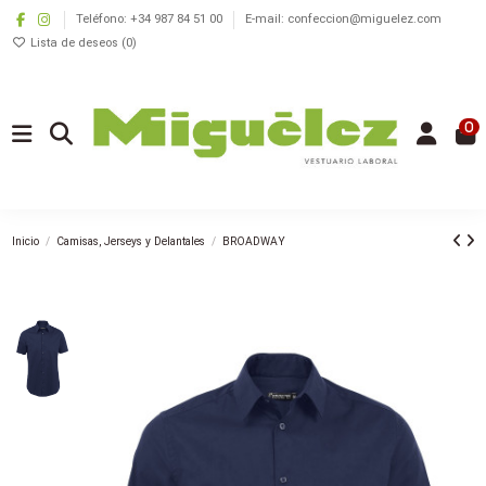
Teléfono: +34 987 84 51 00
E-mail: confeccion@miguelez.com
Lista de deseos (
0
)
0
Inicio
Camisas, Jerseys y Delantales
BROADWAY