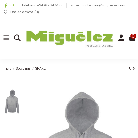
Teléfono: +34 987 84 51 00
E-mail: confeccion@miguelez.com
Lista de deseos (
0
)
0
Inicio
Sudaderas
SNAKE