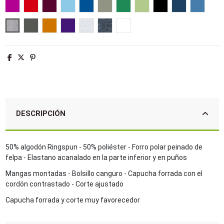
Fucsia
Rojo
Burdeos
Azul cielo
Azul royal
Army
Verde pradera
Tilo
Negro
French marin
Aqua
Gris mezcla
Gris oscuro
Naranja
Morado oscuro
Ash
Antracita mezcla
Blanco
DESCRIPCIÓN
50% algodón Ringspun - 50% poliéster - Forro polar peinado de
felpa - Elastano acanalado en la parte inferior y en puños
Mangas montadas - Bolsillo canguro - Capucha forrada con el
cordón contrastado - Corte ajustado
Capucha forrada y corte muy favorecedor