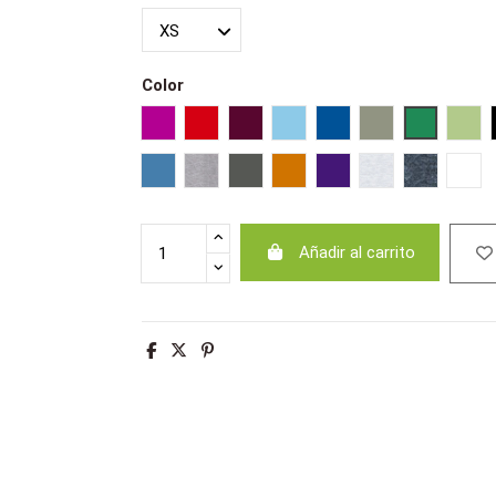
Color
Fucsia
Rojo
Burdeos
Azul cielo
Azul royal
Army
Verde pra
Tilo
Aqua
Gris mezcla
Gris oscuro
Naranja
Morado oscuro
Ash
Antracita
Bla
Añadir al carrito