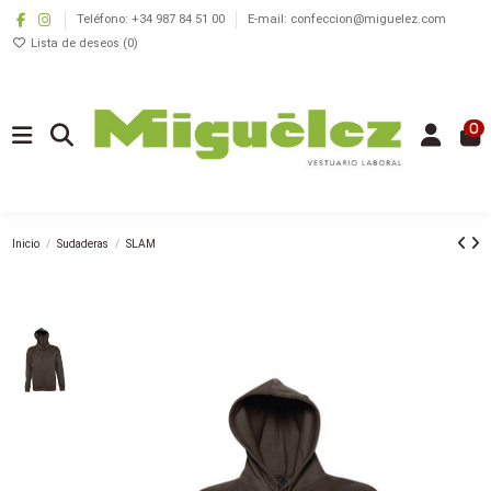
Teléfono: +34 987 84 51 00
E-mail: confeccion@miguelez.com
Lista de deseos (
0
)
0
Inicio
Sudaderas
SLAM