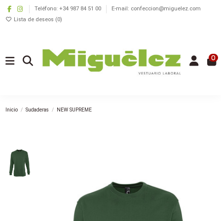
Teléfono: +34 987 84 51 00
E-mail: confeccion@miguelez.com
Lista de deseos (
0
)
0
Inicio
Sudaderas
NEW SUPREME