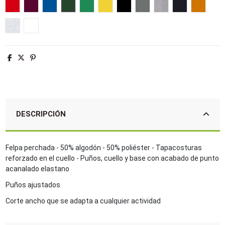
Rojo
Burdeos
Azul royal
Verde botella
Verde pradera
Amarillo
Negro
Gris flanela
Gris mezcla
Antracita osc
Naranja
Ash
Blanco
DESCRIPCIÓN
Felpa perchada - 50% algodón - 50% poliéster - Tapacosturas
reforzado en el cuello - Puños, cuello y base con acabado de punto
acanalado elastano
Puños ajustados
Corte ancho que se adapta a cualquier actividad