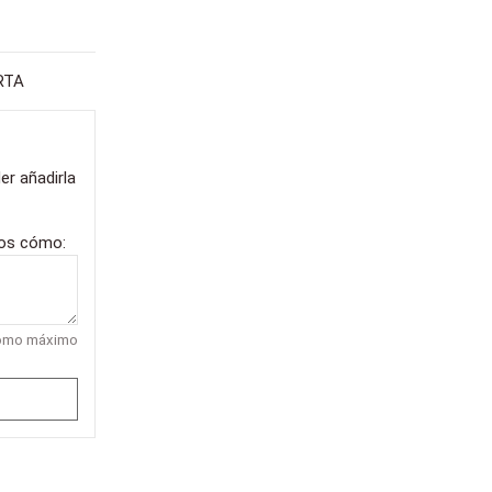
RTA
er añadirla
nos cómo:
como máximo