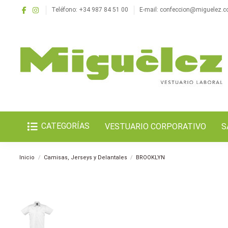
Teléfono: +34 987 84 51 00
E-mail: confeccion@miguelez.
CATEGORÍAS
VESTUARIO CORPORATIVO
S
Inicio
Camisas, Jerseys y Delantales
BROOKLYN