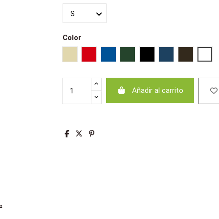
Color
Beige
Rojo
Azul royal
Verde botella
Negro
French marino
Chocolate
Bla
Añadir al carrito
²