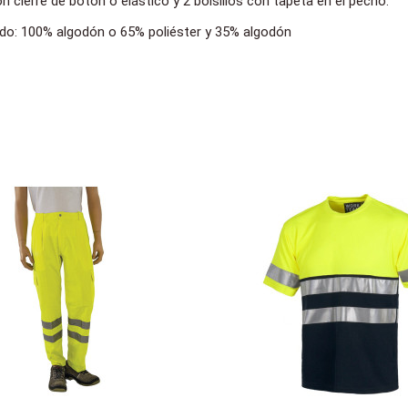
cierre de botón o elástico y 2 bolsillos con tapeta en el pecho.
ido: 100% algodón o 65% poliéster y 35% algodón