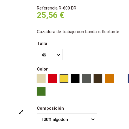
Referencia
R-600 BR
25,56 €
Cazadora de trabajo con banda reflectante
Talla
Color
Beige
Rojo
Amarillo
Negro
Gris oscuro
Marrón
Naranja
Bla
Verde
Composición