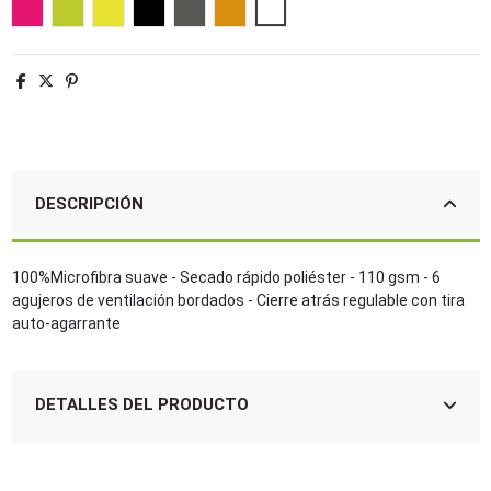
Rosa fluor 2
Verde Neón
Amarillo Neón
Negro
Gris oscuro
Naranja flúor
Blanco
DESCRIPCIÓN
100%Microfibra suave - Secado rápido poliéster - 110 gsm - 6
agujeros de ventilación bordados - Cierre atrás regulable con tira
auto-agarrante
DETALLES DEL PRODUCTO