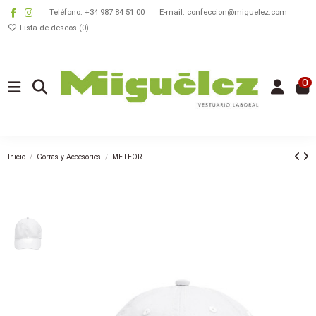
Teléfono: +34 987 84 51 00
E-mail: confeccion@miguelez.com
Lista de deseos (
0
)
0
Inicio
Gorras y Accesorios
METEOR