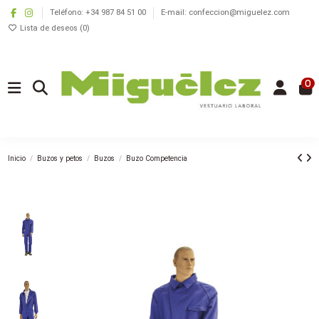
Teléfono: +34 987 84 51 00
E-mail: confeccion@miguelez.com
Lista de deseos (
0
)
0
Inicio
Buzos y petos
Buzos
Buzo Competencia